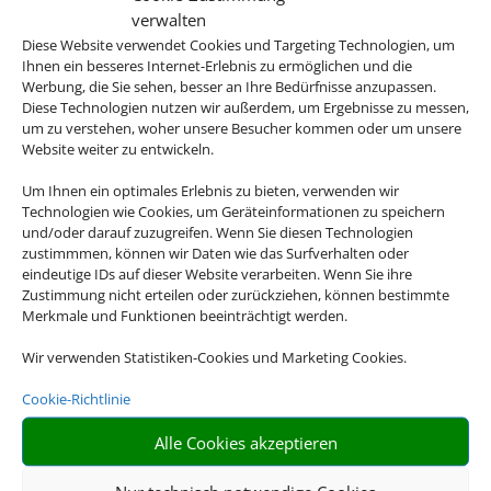
Gärten kannst
verwalten
Diese Website verwendet Cookies und Targeting Technologien, um
du am Pool
Ihnen ein besseres Internet-Erlebnis zu ermöglichen und die
Werbung, die Sie sehen, besser an Ihre Bedürfnisse anzupassen.
Diese Technologien nutzen wir außerdem, um Ergebnisse zu messen,
entspannen.
um zu verstehen, woher unsere Besucher kommen oder um unsere
Website weiter zu entwickeln.
Jeder Moment
Um Ihnen ein optimales Erlebnis zu bieten, verwenden wir
lädt dazu ein,
Technologien wie Cookies, um Geräteinformationen zu speichern
und/oder darauf zuzugreifen. Wenn Sie diesen Technologien
zustimmmen, können wir Daten wie das Surfverhalten oder
Ruhe, Sonne
eindeutige IDs auf dieser Website verarbeiten. Wenn Sie ihre
Zustimmung nicht erteilen oder zurückziehen, können bestimmte
und
Merkmale und Funktionen beeinträchtigt werden.
mediterranes
Wir verwenden Statistiken-Cookies und Marketing Cookies.
Cookie-Richtlinie
Lebensgefühl zu
Alle Cookies akzeptieren
genießen.