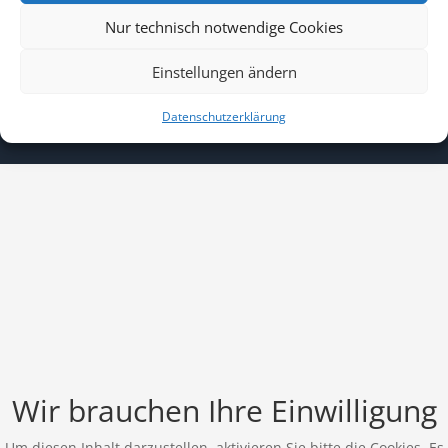
unvergesslichen
Nur technisch notwendige Cookies
Urlaub.
Einstellungen ändern
Datenschutzerklärung
Wir brauchen Ihre Einwilligung
Um diesen Inhalt darzustellen, aktivieren Sie bitte die Cookies. Es