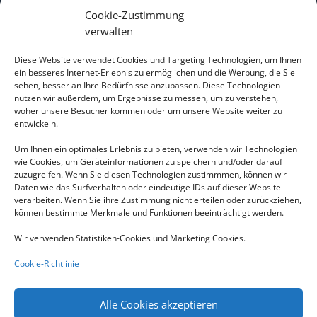
schöne
Cookie-Zustimmung
verwalten
tropische
Diese Website verwendet Cookies und Targeting Technologien, um Ihnen
Gartenanlage
ein besseres Internet-Erlebnis zu ermöglichen und die Werbung, die Sie
sehen, besser an Ihre Bedürfnisse anzupassen. Diese Technologien
nutzen wir außerdem, um Ergebnisse zu messen, um zu verstehen,
und die direkte
woher unsere Besucher kommen oder um unsere Website weiter zu
entwickeln.
Strandlage
Um Ihnen ein optimales Erlebnis zu bieten, verwenden wir Technologien
wie Cookies, um Geräteinformationen zu speichern und/oder darauf
oberhalb des
zuzugreifen. Wenn Sie diesen Technologien zustimmmen, können wir
Daten wie das Surfverhalten oder eindeutige IDs auf dieser Website
türkisblauen
verarbeiten. Wenn Sie ihre Zustimmung nicht erteilen oder zurückziehen,
können bestimmte Merkmale und Funktionen beeinträchtigt werden.
Ozeans
Wir verwenden Statistiken-Cookies und Marketing Cookies.
garantieren
Cookie-Richtlinie
einen
Alle Cookies akzeptieren